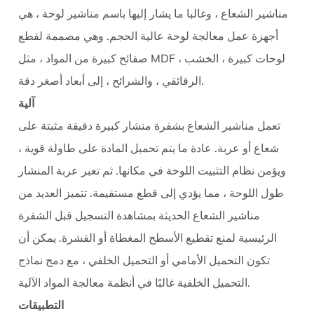
الشعاع
مناشير الشعاع
، وغالبا ما يشار إليها باسم
مناشير لوحة
، هي
(مناشير
أجهزة عمل معالجة لوحة عالية الحجم. وهي مصممة لقطع
الألواح)
1.1
صفائح كبيرة من المواد ، مثل MDF ، لوحات كبيرة ، الخشب
آلية
الرقائقي ، والشرائح ، إلى أبعاد أصغر دقة.
1.2
آلية
التطبيقات
تعمل مناشير الشعاع بشفرة منشار كبيرة دقيقة مثبتة على
1.3
شعاع أو عربة. عادة ما يتم تحميل المادة على طاولة قوية ،
اعتبارات
رئيسية
ويؤمن نظام التثبيت اللوحة في مكانها. ثم تعبر عربة المنشار
2
طول اللوحة ، مما يؤدي إلى قطع مستقيمة. تتميز العديد من
أجهزة
مناشير الشعاع الحديثة بمشاهدة التسجيل قبل الشفرة
التوجيه
الرئيسية لمنع تقطيع الأسطح المغطاة أو القشرة. يمكن أن
CNC
تكون التحميل الأمامي أو التحميل الخلفي ، مع دمج نماذج
2.1
التحميل الخلفية غالبًا في أنظمة معالجة المواد الآلية.
آلية
2.2
التطبيقات