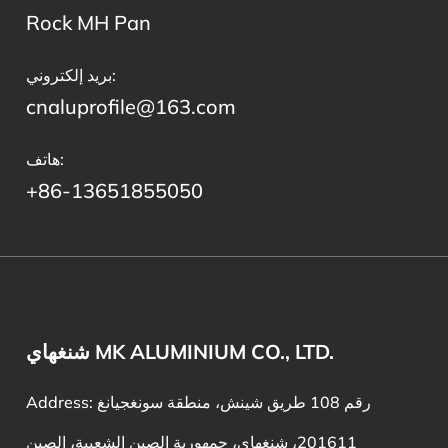
Rock MH Pan
بريد إلكتروني:
cnaluprofile@163.com
هاتف:
+86-13651855050
شنغهاي MK ALUMINIUM CO., LTD.
Address: رقم 108 طريق شينش، منطقة سونغجيانغ
201611، شنغهاي، جمهورية الصين الشعبية، الصين