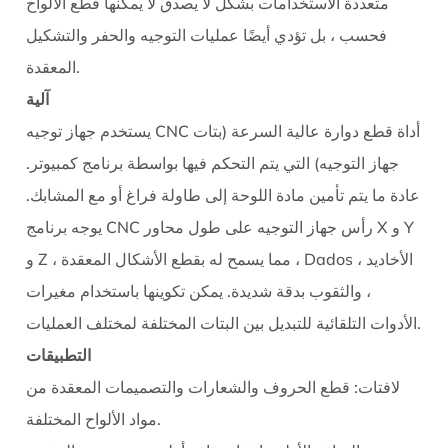
متعددة الاستخدامات بشكل لا يصدق لا يمكنها قطع الألواح
المائدة
فحسب ، بل تؤدي أيضًا عمليات التوجيه والحفر والتشكيل
(مناشير
المعقدة.
خزانة)
آلية
4.1
آلية
يستخدم جهاز توجيه CNC أداة قطع دوارة عالية السرعة (بتات
4.2
جهاز التوجيه) التي يتم التحكم فيها بواسطة برنامج كمبيوتر.
التطبيقات
عادة ما يتم تأمين مادة اللوحة إلى طاولة فراغ أو مع المشابك.
4.3
يوجه برنامج CNC رأس جهاز التوجيه على طول محاور X و Y
اعتبارات
و Z ، مما يسمح له بقطع الأشكال المعقدة ، Dados ، الأخاديد
رئيسية
، والثقوب بدقة شديدة. يمكن تكوينها باستخدام مغيرات
5
خاتمة
الأدوات التلقائية للتبديل بين البتات المختلفة لمختلف العمليات.
التطبيقات
لافتات:
قطع الحروف والشعارات والتصميمات المعقدة من
مواد الألواح المختلفة.