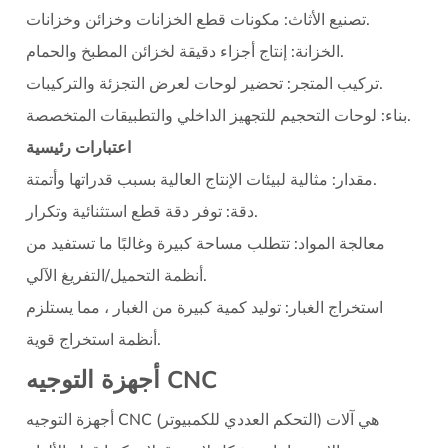
التطبيقات
مكونات قطع الخزانات وخزائن وخزانات.
تصنيع الأثاث:
2.3
إنتاج أجزاء دقيقة لخزائن المطبخ والحمام.
الخزانة:
اعتبارات
تحضير لوحات لعرض التجزئة والتركيبات.
تركيب المتجر:
رئيسية
لوحات التحجيم للتجهيز الداخلي والتطبيقات المتخصصة.
بناء:
3
مناشير
اعتبارات رئيسية
اللوحة
مثالية لبيئات الإنتاج العالية بسبب قدراتها وأتمتة.
مقدار:
الرأسية
توفر دقة قطع استثنائية وتكرار.
دقة:
3.1
معالجة المواد:
تتطلب مساحة كبيرة وغالبًا ما تستفيد من
آلية
أنظمة التحميل/التفريغ الآلي.
3.2
استخراج الغبار:
توليد كمية كبيرة من الغبار ، مما يستلزم
التطبيقات
3.3
أنظمة استخراج قوية.
اعتبارات
أجهزة التوجيه CNC
رئيسية
4
هي آلات
أجهزة التوجيه CNC (التحكم العددي للكمبيوتر)
مناشير