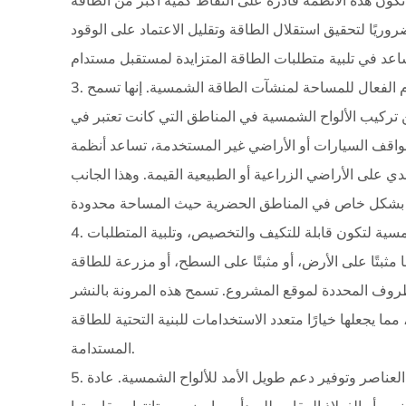
تكون هذه الأنظمة قادرة على التقاط كمية أكبر من الطاقة
روريًا لتحقيق استقلال الطاقة وتقليل الاعتماد على الوقود
3. استغلال المساحة: تتيح أنظمة الأرفف الشمسية الاستخدام الفعال للمساحة لمنشآت الطاقة الشمسية. إنها تسمح
تركيب الألواح الشمسية في المناطق التي كانت تعتبر في
مواقف السيارات أو الأراضي غير المستخدمة، تساعد أنظمة
على الأراضي الزراعية أو الطبيعية القيمة. وهذا الجانب
4. القدرة على التكيف والتخصيص: تم تصميم أنظمة الأرفف الشمسية لتكون قابلة للتكيف والتخصيص، وتلبية المتطلبات
مثبتًا على الأرض، أو مثبتًا على السطح، أو مزرعة للطاقة
لظروف المحددة لموقع المشروع. تسمح هذه المرونة بالنشر
ا يجعلها خيارًا متعدد الاستخدامات للبنية التحتية للطاقة
المستدامة.
5. المتانة وطول العمر: تم تصميم أنظمة الأرفف الشمسية لتحمل العناصر وتوفير دعم طويل الأمد للألواح الشمسية. عادة