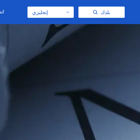
اتص
بلدك
إنجليزي