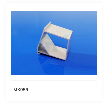
MK059