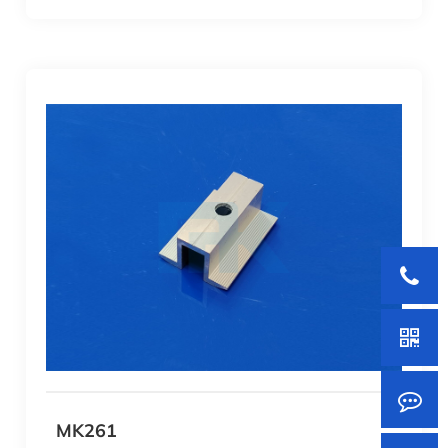
MK261