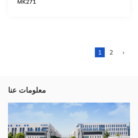
MK271
1
2
›
معلومات عنا