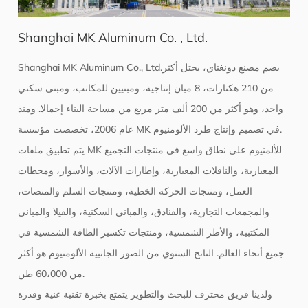
Shanghai MK Aluminum Co. , Ltd.
Shanghai MK Aluminum Co., Ltd.يضم مصنع دونغتاي، يحتل أكثر
من 210 هكتارات، 8 مبان إنتاجية، ومبنيين للمكاتب، ومبنى سكني
واحد، وهو أكثر من 200 ألف متر مربع من مساحة البناء إجمالا. ومنذ
عام 2006، تخصصت مؤسسة MK في تصميم وإنتاج طرد الألومنيوم.
يتم تطبيق ملفات MK للألمنيوم على نطاق واسع في منتجات التجميع
المعيارية، والناقلات المعيارية، وإطارات الآلات، والأسوار، ومحطات
العمل، ومنتجات الحركة الخطية، ومنتجات السلم والمنصات،
والمجمعات التجارية، والفنادق، والمباني السكنية، والفيلا والمباني
المكتبية، والأطر الشمسية، ومنتجات تكسير الطاقة الشمسية في
جميع أنحاء العالم. الناتج السنوي من الصور الجانبية الألومنيوم هو أكثر
من 60،000 طن.
ولدينا فريق محترف للبحث والتطوير يتمتع بخبرة تقنية غنية وقدرة