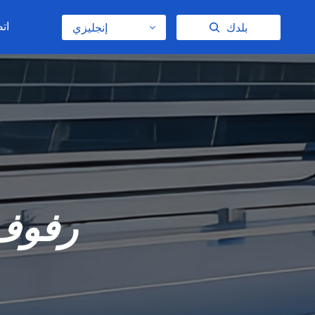
اتص
بلدك
إنجليزي
رفوف 