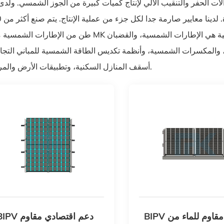
لحفر والتنقيب الآلي لإنتاج كميات كبيرة من الجوز الشمسي. ولدى فرق MK العديد من ال
المحترفين
طن من الإطارات الشمسية ماركة MK ورفوف التركيب الشمسية سنويا. والمنتجات الرئيسية هي الإطارات
المكسرات الشمسية، وأنظمة تكديس الطاقة الشمسية للمباني التجار
أسقف المنازل السكنية، وتطبيقات الأرض والمركبات.
BIPV قوس مقاوم للماء من
BIPV دعم اقتصادي مق