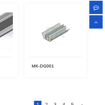
MK-DG001
1
2
3
4
5
›