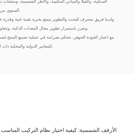
السكنية، والفيلا والمباني المكتبية، والأطر الشمسية، ومنتجات ت
السنوي من الصور الجانبية الألومنيوم هو أكثر من 60،000 طن.
ولدينا فريق محترف للبحث والتطوير يتمتع بخبرة تقنية غنية وقدرة عل
وتعزز باستمرار تطوير مجال المعدات الذكية، وتتعاون مع العملاء لتخصيص الحلول التي تلبي احتياجاتهم.
مع اعتبار الجودة الجوهر، نتحكم بصرامة في عملية تصنيع المنتج لضم
للمعايير الدولية والمحلية ذات الصلة وقد اجتازت ما يقابلها من شهادات واختبارات.
دليل المبتدئين لاختيار ملف الألومنيوم المناسب لأي
ا