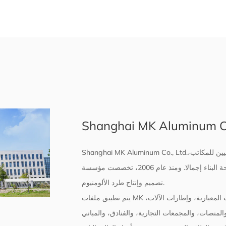
Shanghai MK Aluminum Co.
Shanghai MK Aluminum Co., Ltd.يضم مصنع دونغتاي، يحتل أكثر من 210 هكتارات، 8 مبان إنتاجية، ومبنيين للمكاتب،
ومبنى سكني واحد، وهو أكثر من 200 ألف متر مربع من مساحة البناء إجمالا. ومنذ عام 2006، تخصصت مؤسسة MK في
تصميم وإنتاج طرد الألومنيوم.
يتم تطبيق ملفات MK للألمنيوم على نطاق واسع في منتجات التجميع المعيارية، والناقلات المعيارية، وإطارات الآلات،
منصات، والمجمعات التجارية، والفنادق، والمباني