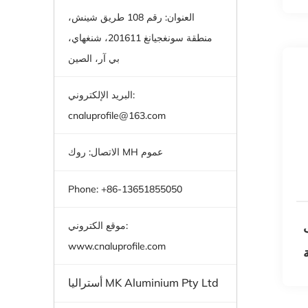
العنوان: رقم 108 طريق شينش،
منطقة سونغجيانغ 201611، شنغهاي،
بي آر، الصين
البريد الإلكتروني:
cnaluprofile@163.com
الاتصال: روك MH عموم
Phone: +86-13651855050
موقع الكتروني:
www.cnaluprofile.com
أستراليا MK Aluminium Pty Ltd