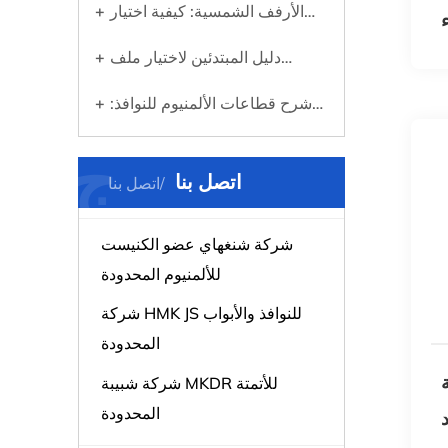
الشمسية
الأرفف الشمسية: كيفية اختيار
ء
نظام التركيب المناسب للألواح
دليل المبتدئين لاختيار ملف
الخاصة بك
الألومنيوم المناسب لأي مشروع
شرح قطاعات الألمنيوم للنوافذ:
ما هي وسبب أهميتها
ج
اتصل بنا
اتصل بنا
شركة شنغهاي عضو الكنيست
للألمنيوم المحدودة
شركة HMK JS للنوافذ والأبواب
المحدودة
شركة شبيبة MKDR للأتمتة
المحدودة
د