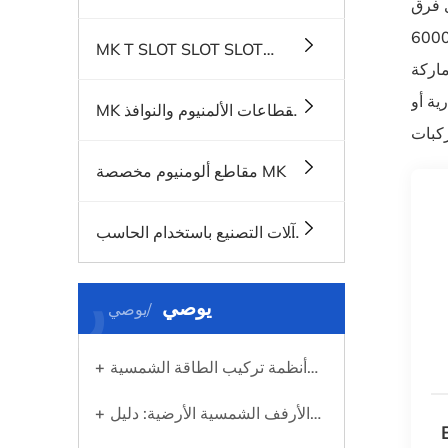
مصممين
، وعمال الإنتاج المهرة، وفنيي مراقبة الجودة. لدينا معايير صارمة جدا لكل جزء من عملية الإنتاج. يتم صنع أكثر من 6000
MK T SLOT SLOT SLOT
 الشمسية، والقضبان
MLOUNIUM SYSTEMS
ية أو
MK لقطاعات الألمنيوم والنوافذ
والأبواب
مقاطع ألومنيوم مخصصة MK
آلات التصنيع باستخدام الحاسب
الآلي MK
ر
يوصي
يوصي
أنظمة تركيب الطاقة الشمسية
على أسطح القرميد: ما تحتاج إلى
الأرفف الشمسية الأرضية: دليل
معرفته قبل استخدام الطاقة
اوم
عملي لاختيار النظام المناسب