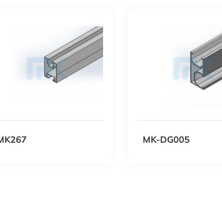
MK267
MK-DG005