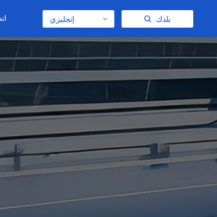
اتص
بلدك
إنجليزي