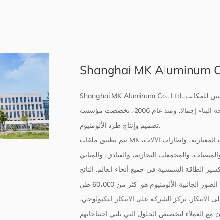
Shanghai MK Aluminum Co.
Shanghai MK Aluminum Co., Ltd.يضم مصنع دونغتاي، يحتل أكثر من 210 هكتارات، 8 مبان إنتاجية، ومبنيين للمكاتب،
ومبنى سكني واحد، وهو أكثر من 200 ألف متر مربع من مساحة البناء إجمالا. ومنذ عام 2006، تخصصت مؤسسة MK في
تصميم وإنتاج طرد الألومنيوم.
يتم تطبيق ملفات MK للألمنيوم على نطاق واسع في منتجات التجميع المعيارية، والناقلات المعيارية، وإطارات الآلات،
منصات، والمجمعات التجارية، والفنادق، والمباني
كسير الطاقة الشمسية في جميع أنحاء العالم. الناتج
ى الابتكار. تركز الشركة على الابتكار التكنولوجي،