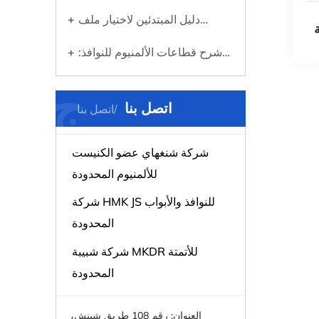
نظام التركيب المناسب للألواح
دليل المبتدئين لاختيار ملف
ة
الخاصة بك
الألومنيوم المناسب لأي مشروع
شرح قطاعات الألمنيوم للنوافذ:
ما هي وسبب أهميتها
ج
اتصل بنا
اتصل بنا
شركة شنغهاي عضو الكنيست
للألمنيوم المحدودة
شركة HMK JS للنوافذ والأبواب
المحدودة
شركة شبيبة MKDR للأتمتة
المحدودة
العنوان: رقم 108 طريق شينش،