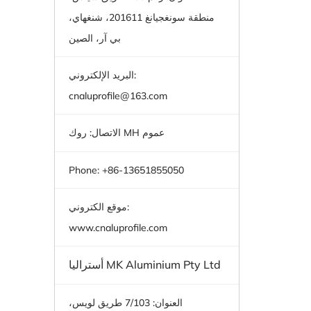
منطقة سونغجيانغ 201611، شنغهاي،
بي آر، الصين
البريد الإلكتروني:
cnaluprofile@163.com
الاتصال: روك MH عموم
Phone: +86-13651855050
موقع الكتروني:
www.cnaluprofile.com
أستراليا MK Aluminium Pty Ltd
العنوان: 7/103 طريق لويس،