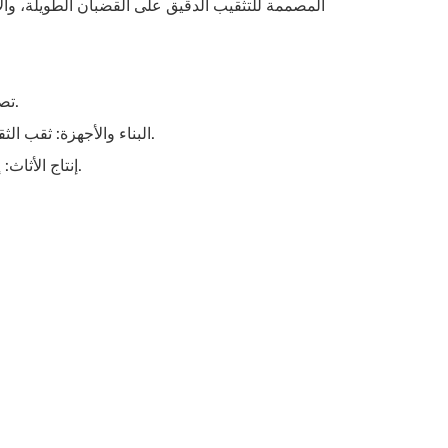
المصممة للتثقيب الدقيق على القضبان الطويلة، وآل
تصنيع الإلكترونيات: إنشاء ثقوب دقيقة في العبوات المعدنية للأجهزة الإلكترونية.
البناء والأجهزة: ثقب الثقوب على الأقواس المعدنية للحائط الساتر، والمثبتات، ومكونات البناء الأخرى.
إنتاج الأثاث: إنشاء فتحات للتجميع والأداء الوظيفي على الأقواس المعدنية ومكونات الأثاث.