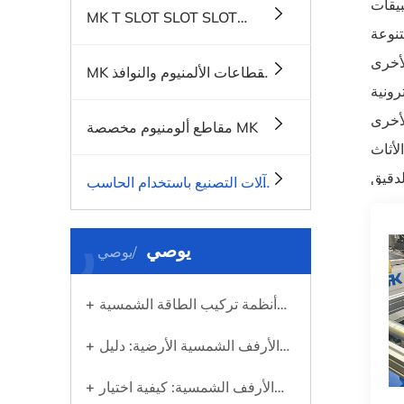
بيقات
MK T SLOT SLOT SLOT
MLOUNIUM SYSTEMS
MK لقطاعات الألمنيوم والنوافذ
والأبواب
مقاطع ألومنيوم مخصصة MK
لدقيق
آلات التصنيع باستخدام الحاسب
الآلي MK
ر
يوصي
يوصي
أنظمة تركيب الطاقة الشمسية
على أسطح القرميد: ما تحتاج إلى
الأرفف الشمسية الأرضية: دليل
معرفته قبل استخدام الطاقة
عملي لاختيار النظام المناسب
الشمسية
الأرفف الشمسية: كيفية اختيار