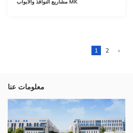
مشاريع النوافذ والأبواب MK
1
2
›
معلومات عنا