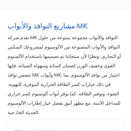
مشاريع النوافذ والأبواب MK
تقدم شركة MK النوافذ والأبواب مجموعة متنوعة من حلول
النوافذ والأبواب المصنوعة من الألومنيوم لمشروعك السكني
أو التجاري. ونظرًا لأن منتجاتنا تم تصميمها باستخدام الألمنيوم
القوي وخفيف الوزن لضمان المتانة وسهولة الصيانة، فإنها
تتضمن نوافذ MK وأبواب MK. اختيار من نوافذ الألومنيوم، بما
في ذلك خيارات كسر الطاقة الحرارية الموفرة، للتهوية،
الضوء، وتوفير الطاقة. كما نوفر أبواب ألومنيوم كسر حراري
للمداخل الآمنة، مع مظهر أنيق بفضل خيار إطارات الألومنيوم
الحديثة الخارجية.
مشروع MK النوافذ والأبواب: نحن شريكك في مجموعة
واسعة من المشاريع، منها: