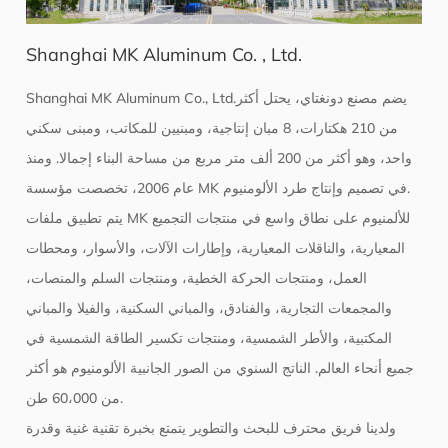
Shanghai MK Aluminum Co. , Ltd.
Shanghai MK Aluminum Co., Ltd.يضم مصنع دونغتاي، يحتل أكثر
من 210 هكتارات، 8 مبان إنتاجية، ومبنيين للمكاتب، ومبنى سكني
واحد، وهو أكثر من 200 ألف متر مربع من مساحة البناء إجمالا. ومنذ
عام 2006، تخصصت مؤسسة MK في تصميم وإنتاج طرد الألومنيوم.
يتم تطبيق ملفات MK للألمنيوم على نطاق واسع في منتجات التجميع
المعيارية، والناقلات المعيارية، وإطارات الآلات، والأسوار، ومحطات
العمل، ومنتجات الحركة الخطية، ومنتجات السلم والمنصات،
والمجمعات التجارية، والفنادق، والمباني السكنية، والفيلا والمباني
المكتبية، والأطر الشمسية، ومنتجات تكسير الطاقة الشمسية في
جميع أنحاء العالم. الناتج السنوي من الصور الجانبية الألومنيوم هو أكثر
من 60،000 طن.
ولدينا فريق محترف للبحث والتطوير يتمتع بخبرة تقنية غنية وقدرة