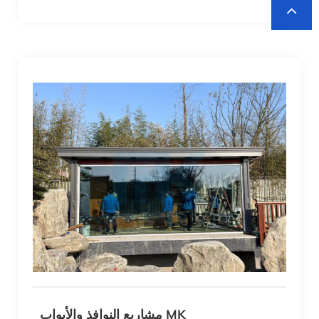
مشاريع النوافذ والأبواب MK