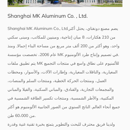
Shanghai MK Aluminum Co. , Ltd.
Shanghai MK Aluminum Co., Ltd.يضم مصنع دونغتاي، يحتل أكثر
من 210 هكتارات، 8 مبان إنتاجية، ومبنيين للمكاتب، ومبنى سكني
واحد، وهو أكثر من 200 ألف متر مربع من مساحة البناء إجمالا. ومنذ
عام 2006، تخصصت مؤسسة MK في تصميم وإنتاج طرد الألومنيوم.
يتم تطبيق ملفات MK للألمنيوم على نطاق واسع في منتجات التجميع
المعيارية، والناقلات المعيارية، وإطارات الآلات، والأسوار، ومحطات
العمل، ومنتجات الحركة الخطية، ومنتجات السلم والمنصات،
والمجمعات التجارية، والفنادق، والمباني السكنية، والفيلا والمباني
المكتبية، والأطر الشمسية، ومنتجات تكسير الطاقة الشمسية في
جميع أنحاء العالم. الناتج السنوي من الصور الجانبية الألومنيوم هو أكثر
من 60،000 طن.
ولدينا فريق محترف للبحث والتطوير يتمتع بخبرة تقنية غنية وقدرة