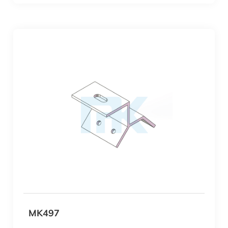
MK497