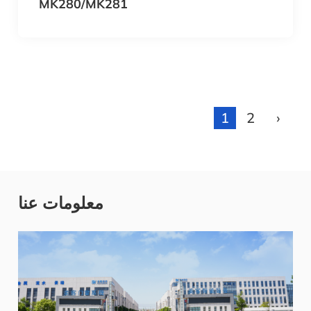
MK280/MK281
1
2
›
معلومات عنا