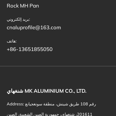
Rock MH Pan
بريد إلكتروني:
cnaluprofile@163.com
هاتف:
+86-13651855050
شنغهاي MK ALUMINIUM CO., LTD.
Address: رقم 108 طريق شينش، منطقة سونغجيانغ
201611، شنغهاي، جمهورية الصين الشعبية، الصين