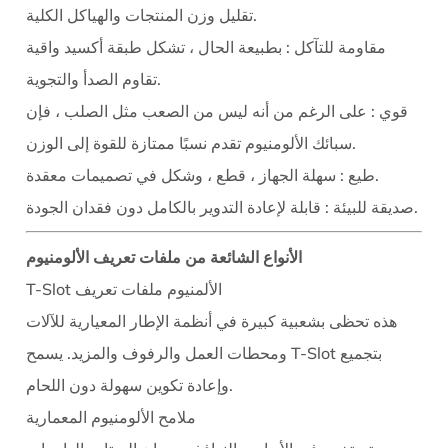
تقليل وزن المنتجات والهياكل الكلية.
4
التطبيقات
مقاومة للتآكل
: بطبيعة الحال ، تشكل طبقة أكسيد واقية
عبر
تقاوم الصدأ والتجوية.
الصناعات
قوي
: على الرغم من أنه ليس من الصعب مثل الصلب ، فإن
5
سبائك الألومنيوم تقدم نسبًا ممتازة للقوة إلى الوزن.
العلاجات
: سهلة الجهاز ، قطع ، وشكل في تصميمات معقدة.
طيع
السطحية
للمتانة
: قابلة لإعادة التدوير بالكامل دون فقدان الجودة.
صديقة للبيئة
والجمال
الأنواع الشائعة من ملفات تعريف الألومنيوم
6
ملفات
T-Slot الألمنيوم ملفات تعريف
تعريف
هذه تحظى بشعبية كبيرة في أنظمة الإطار المعيارية للآلات
الألومنيوم
ومحطات العمل والرفوف والمزيد. يسمح T-Slot بتجميع
المخصصة
وإعادة تكوين سهولة دون اللحام.
7
ملامح الألومنيوم المعمارية
المزايا