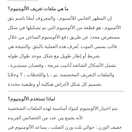
1
ما هي ملفات تعريف الألومنيوم؟
ما
هي
إن المظهر الجانبي للألمنيوم ، والمعروف أيضًا باسم بثق
ملفات
الألمنيوم ، هو قطعة من الألومنيوم التي تم تشكيلها في شكل
تعريف
مستعرض محدد عن طريق دفع الألومنيوم الساخن من خلال
الألومنيوم؟
قالب يسمى الموت. تُعرف هذه العملية بالبثق. والنتيجة هي
2
شريط أو إطار طويل مع شكل موحد طوال طوله.
لماذا
تستخدم
تشمل الأشكال الشائعة أنابيب مربعة ، وقضبان مستديرة ،
الألومنيوم؟
وخلايا T ، واللحظات L ، والملفات التعريف المخصصة. تم
3
تصميم كل شكل لأغراض هيكلية أو وظيفية محددة.
الأنواع
الشائعة
لماذا تستخدم الألومنيوم؟
من
يتم اختيار الألومنيوم كمواد أساسية لهذه الملفات الشخصية
ملفات
لأنه يجمع بين عدد من الخصائص الفريدة:
تعريف
خفيف الوزن
: حوالي ثلث وزن الصلب ، يساعد الألومنيوم في
الألومنيوم