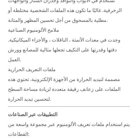
على
تستخدم في الأبواب والنوافذ وجدران الستار والواجهات
مواد
الزخرفية. غالبًا ما تكون هذه الملفات الشخصية مختلطة أو
أخرى
مطلية بالمسحوق من أجل تحسين المظهر والمتانة.
8
ملامح الألومنيوم الصناعية
الخلاصة:
وجدت في معدات الأتمتة ، الناقلات ، والأجزاء الميكانيكية.
العمود
الفقري
دقتها وقدرتها على التكيف تجعلها مثالية للمصانع وورش
للهندسة
العمل.
الحديثة
ملفات التعريف الحرارية
مصممة لتبديد الحرارة من الأجهزة الإلكترونية. تحتوي هذه
الملفات على زعانف رقيقة متعددة لزيادة مساحة السطح
لتحسين تبديد الحرارة.
التطبيقات عبر الصناعات
يتم استخدام ملفات تعريف الألومنيوم عبر مجموعة واسعة من
القطاعات: