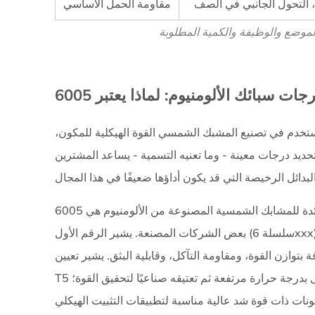
التحول الجانبي في الصف
4.2
مقاومة الحمل الأساسي
شهادة
لموضع والوظيفة والكمية المطلوبة
يو
ال
2703
والامتثال
للتأريض
4.3
لمستخدم في تصنيع المشبك الشمسي القوة الهيكلية للمكون،
عندما
حديد درجات معينة - وما تعنيه التسمية - يساعد المشترين
لا
تزال
هناك
دة للمشابك الشمسية المصنوعة من الألومنيوم هي
حاجة
بعض الشركات المصنعة. يشير الرقم الأول (سلسلة 6xxx) إلى أن السبيكة مصنوعة من السيليكون والمغنيسيوم، وهي
إلى
عروات
القوة، ومقاومة التآكل، وقابلية البثق. يشير تعيين T إلى الحالة المزاجية (حالة المعالجة الحرارية):
تأريض
T5 يعني أنه تم تبريد المكون من عملية تشكيل بدرجة حرارة مرتفعة ثم تعتيقه صناعيًا لتحقيق القوة؛ T6 يعني أنه تمت
منفصلة
5