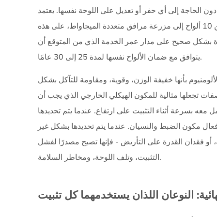
من
ون الحاجة إلى أي حفر أو تعديل على اللوحة نفسها. يعتمد
الألومنيوم
وسبب
كل تركيب شمسي مؤطر، بدءًا من الأسطح السكنية المكونة من 10 ألواح إلى مزرعة مرافق متعددة الميجاواط، على هذه
أهميتها
اة بشكل صحيح على مدار عمر الخدمة الذي من المتوقع أن
2
يتوافق مع ضمان الألواح نفسها لمدة 25 إلى 30 عامًا.
المشابك
المتوسطة
الألومنيوم بأنها خفيفة الوزن، وقوية، ومقاومة للتآكل بشكل
مقابل
ات تجعلها مثالية للمكون الهيكلي الخارجي الذي يجب أن
المشابك
 معه بسرعة أثناء التثبيت على ارتفاع. عندما يتم تحديدها
النهائية:
النوعان
ال مكون الضبط والنسيان. عندما يتم تحديدها بشكل غير
اللذان
أو فقدان القدرة على التأريض - فإنها تصبح مصدرًا لفشل
يستخدمهما
التثبيت، وتلف اللوحة، ومخاطر السلامة.
كل
تثبيت
2.1
ئية: النوعان اللذان يستخدمهما كل تثبيت
منتصف
المشابك: