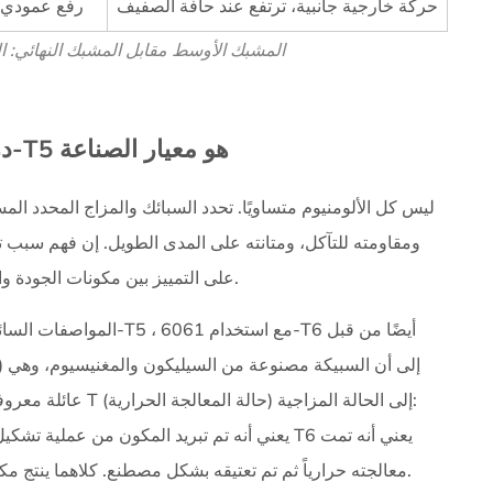
حركة خارجية جانبية، ترتفع عند حافة الصفيف
رفع عمودي، 
المشبك الأوسط مقابل المشبك النهائي: ا
درجات سبائك الألومنيوم: لماذا يعتبر 6005-T5 هو معيار الصناعة
ليس كل الألومنيوم متساويًا. تحدد السبائك والمزاج المحدد ا
ومقاومته للتآكل، ومتانته على المدى الطويل. إن فهم سبب ت
على التمييز بين مكونات الجودة والبدائل الرخيصة التي قد يكون أداؤها ضعيفًا في هذا المجال.
، مع استخدام 6061-T6 أيضًا من قبل
6005-T5
المواصفات السائ
عائلة معروفة بتوازن 
معالجته حرارياً ثم تم تعتيقه بشكل مصطنع. كلاهما ينتج مكونات ذات قوة شد عالية مناسبة لتطبيقات التثبيت الهيكلي.