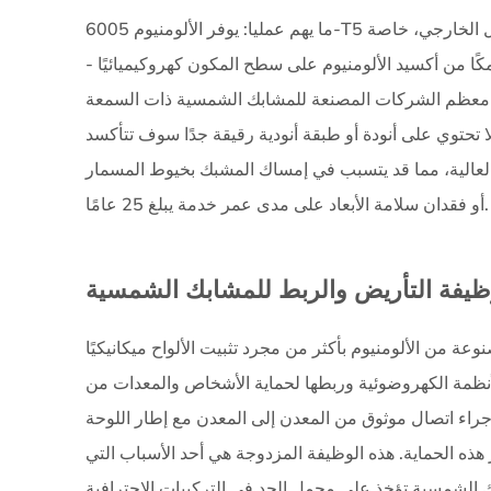
توافق
ل الخارجي، خاصة
ما يهم عمليا:
ارتفاع
ًا من أكسيد الألومنيوم على سطح المكون كهروكيميائيًا -
الإطار
دد معظم الشركات المصنعة للمشابك الشمسية ذات السمعة
وحجمه:
الحصول
ميكرون. المكونات التي لا تحتوي على أنودة أو طبقة أنودية رقيقة جدًا سوف تتأكسد
على
 العالية، مما قد يتسبب في إمساك المشبك بخيوط المسمار
الأبعاد
أو فقدان سلامة الأبعاد على مدى عمر خدمة يبلغ 25 عامًا.
الصحيحة
6
أجهزة
يفة التأريض والربط للمشابك الشمسية
التثبيت:
مسامير
من الألومنيوم بأكثر من مجرد تثبيت الألواح ميكانيكيًا
من
الفولاذ
لأنظمة الكهروضوئية وربطها لحماية الأشخاص والمعدات من
المقاوم
إجراء اتصال موثوق من المعدن إلى المعدن مع إطار اللوحة
للصدأ،
ذه الحماية. هذه الوظيفة المزدوجة هي أحد الأسباب التي
ومسامير
على