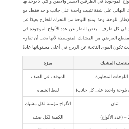
 الموجودة في الطرفين الأيسر والأيمن والتي لا يوجد بها
T5
ك النهائي على شفة تثبيت واحدة على جانب واحد فقط، مع
هو
معيار
 اللوحة. وهذا يمنع اللوحة من التحرك للخارج بعيدًا عن
الصناعة
د في كل طرف - بغض النظر عن عدد الألواح الموجودة في
4
 المقطع العرضي من المشابك المتوسطة لأنها يجب أن تقاوم
وظيفة
التأريض
والربط
نتصف المشبك
ميزة
للمشابك
الشمسية
اللوحات المجاورة
الموقف في الصف
4.1
كيف
 بلوحة واحدة على كل جانب)
لقط الشفاه
يعمل
التأريض
اثنان
الألواح مؤمنة لكل مشبك
القائم
على
لواح) – 1
الكمية لكل صف
المشبك