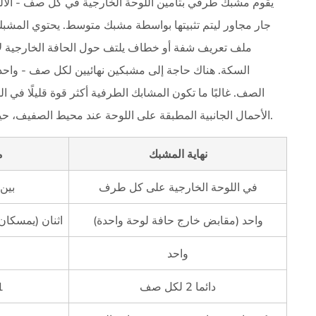
يقوم مشبك طرفي بتأمين اللوحة الخارجية في كل صف - الألواح
جار مجاور ليتم تثبيتها بواسطة مشبك متوسط. يحتوي المشب
ملف تعريف شفة أو خطاف يلتف حول الحافة الخارجية لإطار
السكة. هناك حاجة إلى مشبكين نهائيين لكل صف - واح
الصف. غالبًا ما تكون المشابك الطرفية أكثر قوة قليلًا في
الأحمال الجانبية المطبقة على اللوحة عند محيط الصفيف، حيث تكون القوى الناتجة عن الرياح في أعلى مستوياتها عادةً.
نهاية المشبك
م
في اللوحة الخارجية على كل طرف
بين 
واحد (مقابض خارج حافة لوحة واحدة)
اثنان (يمسكان
واحد
دائما 2 لكل صف
(عدد الأ