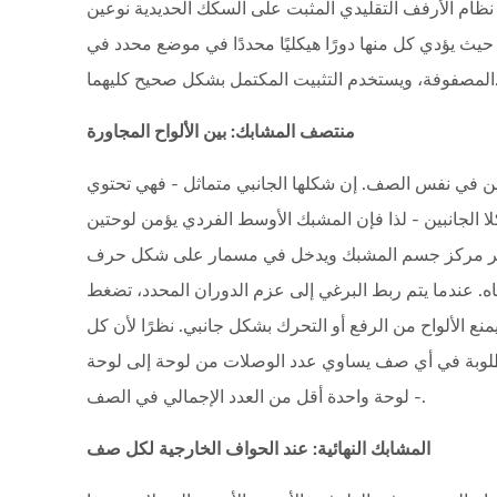
بين
ظام الأرفف التقليدي المثبت على السكك الحديدية نوعين
الألواح
حيث يؤدي كل منها دورًا هيكليًا محددًا في موضع محدد في
المجاورة
المكتمل بشكل صحيح كليهما.
2.2
المشابك
منتصف المشابك: بين الألواح المجاورة
النهائية:
عند
 في نفس الصف. إن شكلها الجانبي متماثل - فهي تحتوي
الحواف
 الجانبين - لذا فإن المشبك الأوسط الفردي يؤمن لوحتين
الخارجية
 جسم المشبك ويدخل في مسمار على شكل حرف T أو صامولة رأس المطرقة
لكل
صف
اه. عندما يتم ربط البرغي إلى عزم الدوران المحدد، تضغط
 الألواح من الرفع أو التحرك بشكل جانبي. نظرًا لأن كل
3
درجات
لوبة في أي صف يساوي عدد الوصلات من لوحة إلى لوحة
سبائك
- لوحة واحدة أقل من العدد الإجمالي في الصف.
الألومنيوم:
لماذا
المشابك النهائية: عند الحواف الخارجية لكل صف
يعتبر
6005-