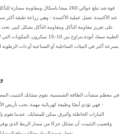
يوفر الألومنيوم 6005-T5 قوة شد تبلغ حوالي 260 ميجا باسكال
ومقاومة ممتازة للتآك
عند الأكسدة. تعمل عملية الأكسدة - وهي زراعة طبقة أكثر سمك
على تعزيز مقاومة التآكل ومقاومة التآكل بشكل كبير. تح
الطيبة سمك أنودة يتراوح بين 10-15 
بسرعة أكبر في البيئات الساحلية أو الصناعية أو ذات الرطوبة
وظ
في معظم منشآت الطاقة الشمسية، تقوم مشابك التثبيت المصنوعة 
- فهي تؤدي أيضًا وظيفة كهربائية مهمة. يجب تأريض ا
التيارات الخاطئة والبرق. يمكن للمشابك، عندما تقوم ب
وقضيب التثبيت، أن تشكل جزءًا من مسار الربط الذي يوفر ه
تجعل جودة المواد وحالة سطح المشابك الشمسية تؤخذ على محمل الجد في التركيبات الاحترافية.