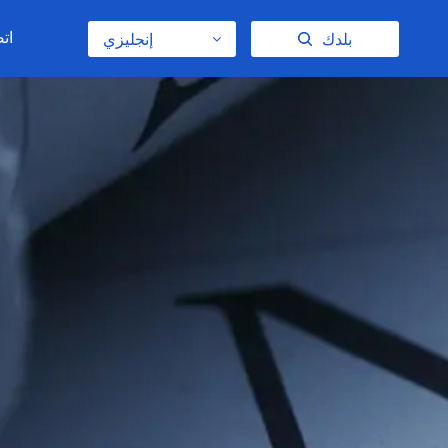
اتص
بلدك
إنجليزي